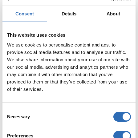
Consent
Details
About
Tjänster ingår i priset
This website uses cookies
We use cookies to personalise content and ads, to
Bakgavellift vid hämtning och leverans ingår i priset.
provide social media features and to analyse our traffic.
We also share information about your use of our site with
our social media, advertising and analytics partners who
Tillägg tillgängliga
may combine it with other information that you’ve
provided to them or that they’ve collected from your use
of their services.
Om tillägget köps får mottagaren besked om att
C
försändelsen är på väg, samt leveranstid. Tänk på att
Necessary
o
detta kan öka ledtiden med upp till en dag.
n
s
Preferences