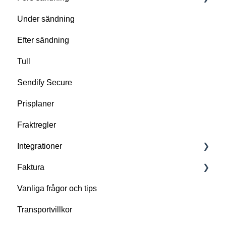
Under sändning
Förbered er sändning
Efter sändning
Gör er redo för upphämtning
Tull
Problem med upphämtning
Sendify Secure
Prisplaner
Fraktregler
Integrationer
Faktura
Importera dina ordrar till Sendify
Vanliga frågor och tips
Integrera Sendify direkt i ditt affärssystem
Fakturaposter
Transportvillkor