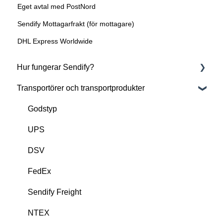
Eget avtal med PostNord
Sendify Mottagarfrakt (för mottagare)
DHL Express Worldwide
Hur fungerar Sendify?
Transportörer och transportprodukter
Om Sendify
Kom igång med Sendify
Godstyp
UPS
DSV
FedEx
Sendify Freight
NTEX