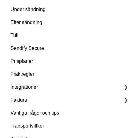
Under sändning
NTEX
Efter sändning
EDS Logistics
Tull
DB Schenker
Sendify Secure
DHL Freight
Prisplaner
DHL Express
Fraktregler
PostNord
Integrationer
Egen transportör
Faktura
DACHSER
Importera dina ordrar till Sendify
Vanliga frågor och tips
Egna avtal
Integrera Sendify direkt i ditt affärssystem
Fakturaposter
Transportvillkor
Mottagarfrakt