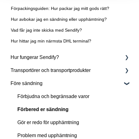
Förpackingsguiden: Hur packar jag mitt gods rätt?
Hur avbokar jag en sändning eller upphämtning?
Vad får jag inte skicka med Sendify?
Hur hittar jag min närmsta DHL terminal?
Hur fungerar Sendify?
Transportörer och transportprodukter
Om Sendify
Före sändning
Kom igång med Sendify
Godstyp
UPS
Förbjudna och begränsade varor
DSV
Förbered er sändning
FedEx
Gör er redo för upphämtning
Sendify Freight
Problem med upphämtning