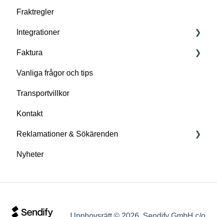
Fraktregler
Integrationer
Faktura
Importera dina ordrar till Sendify
Vanliga frågor och tips
Integrera Sendify direkt i ditt affärssystem
Fakturaposter
Transportvillkor
Kontakt
Reklamationer & Sökärenden
Nyheter
Specifikt för transportör
Upphovsrätt © 2026, Sendify GmbH c/o