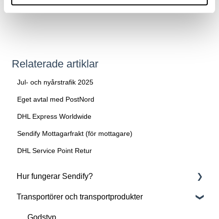
nya priser och funktioner redan idag!
Relaterade artiklar
Jul- och nyårstrafik 2025
Eget avtal med PostNord
DHL Express Worldwide
Sendify Mottagarfrakt (för mottagare)
DHL Service Point Retur
Hur fungerar Sendify?
Transportörer och transportprodukter
Om Sendify
Kom igång med Sendify
Godstyp