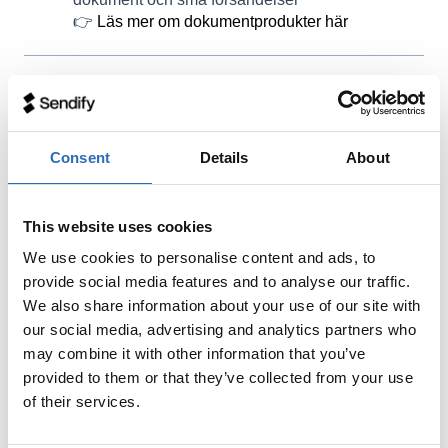
👉
Läs mer om dokumentprodukter här
📦
UPS
Inom EU har upphämtningskostnaden på 36
Consent
Details
About
kr tidigare alltid inkluderats per sändning
Nu kan du istället boka flera UPS-sändningar
This website uses cookies
utan upphämtning
– och sedan boka
en
gemensam upphämtning för 36 kr totalt
We use cookies to personalise content and ads, to
provide social media features and to analyse our traffic.
Välj bort upphämtning under
Fler
We also share information about your use of our site with
tilläggstjänster
när du bokar
our social media, advertising and analytics partners who
may combine it with other information that you’ve
När du bokat klart, gå till en av sändningarna
provided to them or that they’ve collected from your use
och välj
Alternativ → Boka upphämtning
of their services.
👉
Läs mer om hur det fungerar här