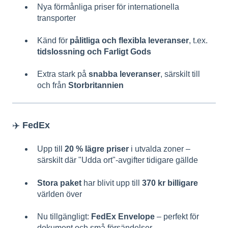
Nya förmånliga priser för internationella
transporter
Känd för
pålitliga och flexibla leveranser
, t.ex.
tidslossning och Farligt Gods
Extra stark på
snabba leveranser
, särskilt till
och från
Storbritannien
✈️
FedEx
Upp till
20 % lägre priser
i utvalda zoner –
särskilt där "Udda ort"-avgifter tidigare gällde
Stora paket
har blivit upp till
370 kr billigare
världen över
Nu tillgängligt:
FedEx Envelope
– perfekt för
dokument och små försändelser