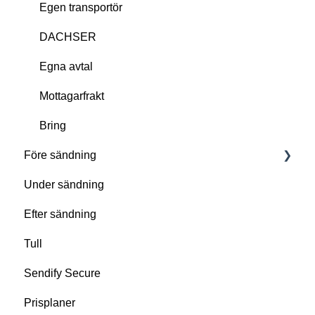
Egen transportör
DACHSER
Egna avtal
Mottagarfrakt
Bring
Före sändning
Under sändning
Förbered er sändning
Efter sändning
Gör er redo för upphämtning
Tull
Problem med upphämtning
Sendify Secure
Prisplaner