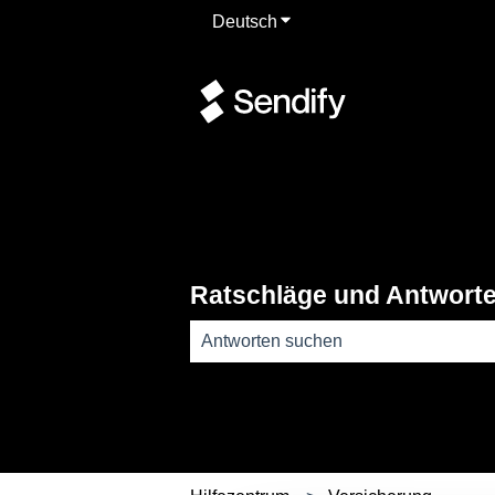
Deutsch
Untermenü für Übersetzun
Ratschläge und Antwort
Es gibt keine Vorschläge, da das Such