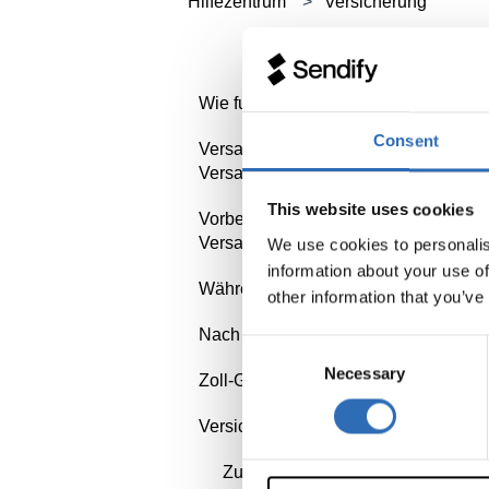
Hilfezentrum
Versicherung
Wie funktioniert Sendify?
Consent
Versandpartner &
Sendify kennenlernen
Versandoptionen
Mein Konto einrichten
This website uses cookies
Vorbereiten des
Art der Sendung
Erste Sendung aufgeben
Versands
We use cookies to personalis
UPS
information about your use of
Während des Versands
Richtig verpacken
other information that you’ve
DSV
Nach dem Versand
Verbotene und
C
DPD
eingeschränkte Waren
Necessary
o
Zoll-Guide
Reklamationsverfahren
n
FedEx
Machen Sie sich bereit für
starten
s
Versicherung
Zollgrundlagen
die Abholung
Speditionsversand
e
Kosten und Bedingungen
Zusatzversicherung -
Abholprobleme
n