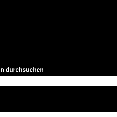
gen anzeigen
en durchsuchen
feld leer ist.