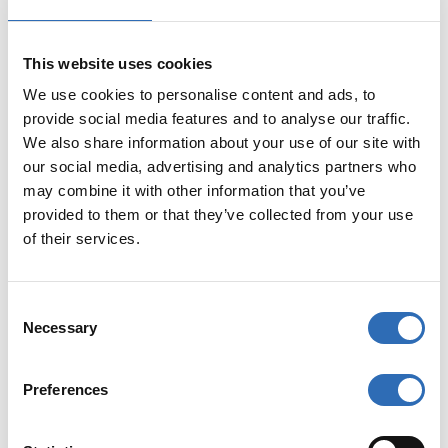
Kosten und Bedingungen
This website uses cookies
We use cookies to personalise content and ads, to
Lieferbedingungen, Zollgebühren und Einfuhrsteuern
provide social media features and to analyse our traffic.
We also share information about your use of our site with
Bedingungen für die Buchung von DDP (Delivered Duty
our social media, advertising and analytics partners who
Paid)
may combine it with other information that you’ve
provided to them or that they’ve collected from your use
of their services.
Länderspezifisch
Sendungen nach Rumänien mit DHL Freight und DSV:
C
Necessary
o
UIT-Nummer erforderlich
n
Sendungen nach Ungarn mit DHL Freight: EKAER-
s
Preferences
Nummer erforderlich
e
n
Zollabwicklung für Sendungen in die Schweiz durch