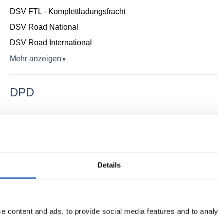
DSV FTL - Komplettladungsfracht
DSV Road National
DSV Road International
Mehr anzeigen
▼
DPD
DPD Classic National
DPD Classic Europe
DPD Classic Sperrgut
Details
FedEx
FedEx Regional Economy
e content and ads, to provide social media features and to analy