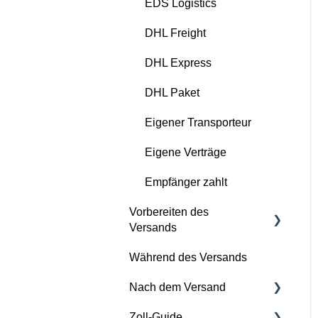
EDS Logistics
DHL Freight
DHL Express
DHL Paket
Eigener Transporteur
Eigene Verträge
Empfänger zahlt
Vorbereiten des
Versands
Während des Versands
Richtig verpacken
Nach dem Versand
Verbotene und
eingeschränkte Waren
Zoll-Guide
Reklamationsverfahren