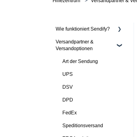
Hilfezentrum
Versandpartner & Ve
Wie funktioniert Sendify?
Versandpartner &
Sendify kennenlernen
Versandoptionen
Mein Konto einrichten
Art der Sendung
Erste Sendung aufgeben
UPS
DSV
DPD
FedEx
Speditionsversand