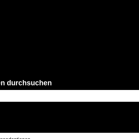
gen anzeigen
en durchsuchen
feld leer ist.