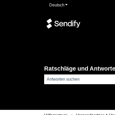
Deutsch
Untermenü für Übersetzun
Ratschläge und Antwort
Es gibt keine Vorschläge, da das Such