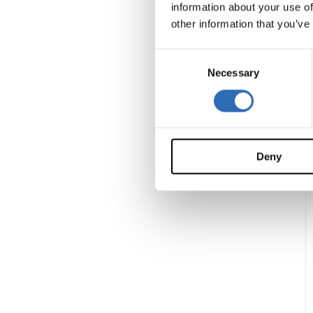
information about your use of
other information that you’ve
C
Necessary
o
n
s
e
n
Deny
t
S
e
l
e
c
t
i
o
n