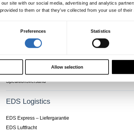
 our site with our social media, advertising and analytics partn
FedEx International Economy
 provided to them or that they’ve collected from your use of their
FedEx Priority
FedEx Priority Express
Preferences
Statistics
FedEx First
Mehr anzeigen
▼
Speditionsversand
Allow selection
Speditionsversand
EDS Logistics
EDS Express – Liefergarantie
EDS Luftfracht