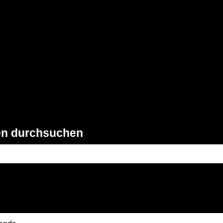
gen anzeigen
en durchsuchen
feld leer ist.