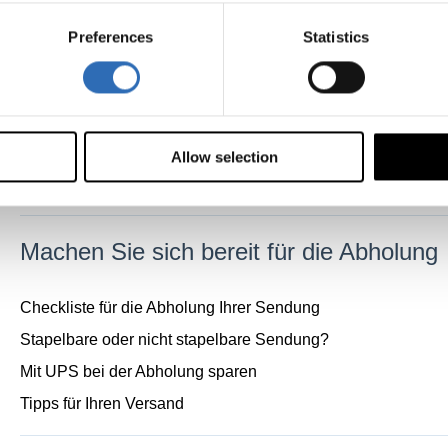
Verbotene und eingeschränkte Waren
Preferences
Statistics
Gefahrgut ADR
Transport von Batterien mit FedEx und UPS
Vom Versand ausgeschlossene Waren
Allow selection
Versand von Gefahrgut: Zusätzliche Kenntnisse und verbindli
Machen Sie sich bereit für die Abholung
Checkliste für die Abholung Ihrer Sendung
Stapelbare oder nicht stapelbare Sendung?
Mit UPS bei der Abholung sparen
Tipps für Ihren Versand