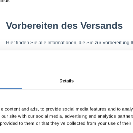
sands
Vorbereiten des Versands
Hier finden Sie alle Informationen, die Sie zur Vorbereitung
Fehlerbehebung bei mit PrintNode verbundenen Druckern
Voreingestellter Drucker für Etiketten und Dokumente
Details
Richtig verpacken
Verpackungsguide für Pakete
e content and ads, to provide social media features and to analy
Verpackungsguide für Paletten
 our site with our social media, advertising and analytics partn
Gewicht der Sendung
 provided to them or that they’ve collected from your use of their