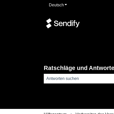
Deutsch
Untermenü für Übersetzun
Ratschläge und Antwort
Es gibt keine Vorschläge, da das Such