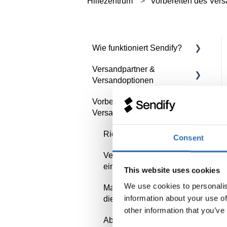
Hilfezentrum
Vorbereiten des Ver
Wie funktioniert Sendify?
Versandpartner &
Sendify kennenlernen
Versandoptionen
Mein Konto einrichten
Vorbereiten des
Art der Sendung
Erste Sendung aufgeben
Versands
UPS
Richtig verpacken
Consent
DSV
Verbotene und
DPD
eingeschränkte Waren
This website uses cookies
We use cookies to personalis
FedEx
Machen Sie sich bereit für
information about your use of
die Abholung
Speditionsversand
other information that you’ve
Abholprobleme