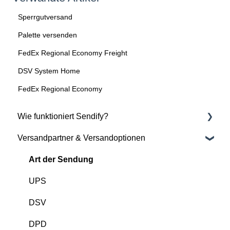
Sperrgutversand
Palette versenden
FedEx Regional Economy Freight
DSV System Home
FedEx Regional Economy
Wie funktioniert Sendify?
Versandpartner & Versandoptionen
Sendify kennenlernen
Mein Konto einrichten
Art der Sendung
Erste Sendung aufgeben
UPS
DSV
DPD