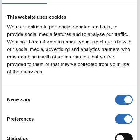
Palettentausch bei der Buchung
This website uses cookies
Bei der Buchung einer Sendung:
We use cookies to personalise content and ads, to
provide social media features and to analyse our traffic.
Gehen Sie zum Schritt
We also share information about your use of our site with
Anweisungen
.
our social media, advertising and analytics partners who
may combine it with other information that you’ve
Öffnen Sie
Zusatzleistungen
(es
provided to them or that they’ve collected from your use
öffnet sich ein Pop-up-Fenster).
of their services.
Scrollen Sie bis
ganz nach unten
und wählen Sie
Palettentausch
.
C
Necessary
Speichern Sie und fahren Sie mit
o
der Buchung fort.
n
s
Preferences
Hinweis:
Für
DHL Freight
e
Deutschland
ist es
nicht
n
erforderlich
, die
Anzahl der
t
Statistics