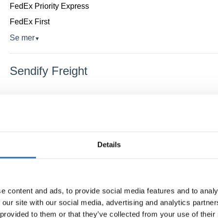
FedEx Priority Express
FedEx First
Se mer
▼
Sendify Freight
Sendify Freight
NTEX
Details
NTEX
NTEX International
NTEX Inrikes Same Day Express
e content and ads, to provide social media features and to analy
 our site with our social media, advertising and analytics partn
 provided to them or that they’ve collected from your use of their