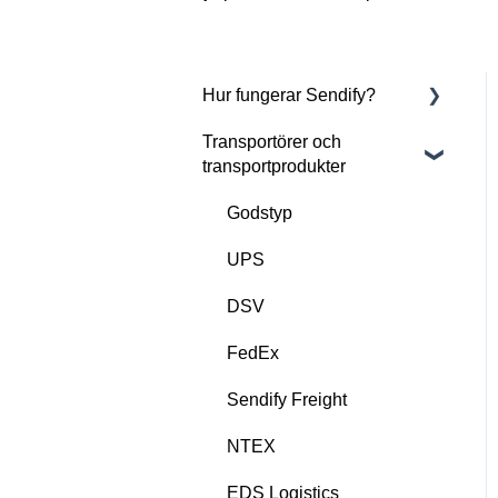
Hur fungerar Sendify?
Transportörer och
Om Sendify
transportprodukter
Kom igång med Sendify
Godstyp
UPS
DSV
FedEx
Sendify Freight
NTEX
EDS Logistics