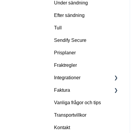
Under sändning
Förbered er sändning
Efter sändning
Gör er redo för
upphämtning
Tull
Problem med upphämtning
Sendify Secure
Prisplaner
Fraktregler
Integrationer
Faktura
Importera dina ordrar till
Sendify
Vanliga frågor och tips
Fakturaposter
Integrera Sendify direkt i
Transportvillkor
ditt affärssystem
Kontakt