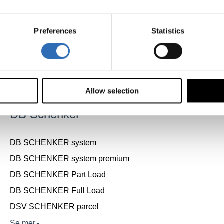
EDS Logistics
Preferences
Statistics
EDS Express – Leveransgaranti
EDS Flygfrakt
EDS Sjöfrakt
EDS Vägtransport Utrikes
Allow selection
DB Schenker
DB SCHENKER system
DB SCHENKER system premium
DB SCHENKER Part Load
DB SCHENKER Full Load
DSV SCHENKER parcel
Se mer
▼