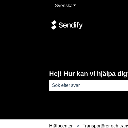
Svenska
Visa undermenyer för övers
Hej! Hur kan vi hjälpa di
Det finns inga förslag eftersom sökfäl
Hjälpcenter
Transportörer och tran